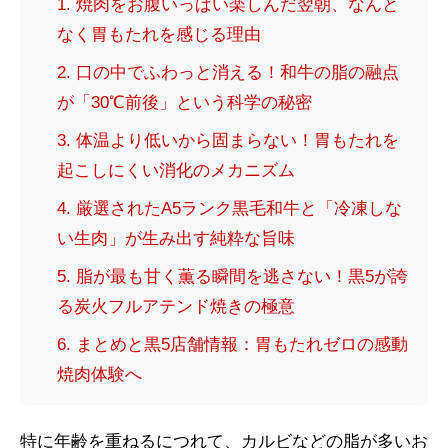
1. 焼肉をお腹いっぱい楽しんだ翌朝、なんと
なく胃もたれを感じる理由
2. 口の中でふわっと消える！和牛の脂の融点
が「30℃前後」という科学の秘密
3. 体温より低いから固まらない！胃もたれを
起こしにくい消化のメカニズム
4. 厳選されたA5ランク黒毛和牛と「冷凍しな
い生肉」が生み出す純粋な旨味
5. 脂が最も甘く薫る瞬間を逃さない！黒5が誇
る炭火フルアテンド焼きの極意
6. まとめと黒5店舗情報：胃もたれゼロの感動
焼肉体験へ
特に年齢を重ねるにつれて、カルビなどの脂が多いお