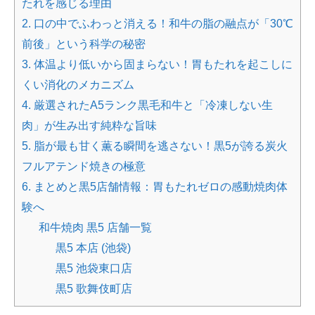
たれを感じる理由
2. 口の中でふわっと消える！和牛の脂の融点が「30℃
前後」という科学の秘密
3. 体温より低いから固まらない！胃もたれを起こしに
くい消化のメカニズム
4. 厳選されたA5ランク黒毛和牛と「冷凍しない生
肉」が生み出す純粋な旨味
5. 脂が最も甘く薫る瞬間を逃さない！黒5が誇る炭火
フルアテンド焼きの極意
6. まとめと黒5店舗情報：胃もたれゼロの感動焼肉体
験へ
和牛焼肉 黒5 店舗一覧
黒5 本店 (池袋)
黒5 池袋東口店
黒5 歌舞伎町店