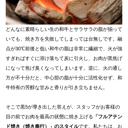
どんなに素晴らしい生の和牛とサラサラの脂が揃って
いても、焼き方を失敗してしまっては台無しです。融
点が30℃前後と低い和牛の脂は非常に繊細で、火が強
すぎればすぐに溶け落ちて炭に引火し、お肉が黒焦げ
になって焦げ臭くなってしまいます。逆に、火の通し
方が不十分だと、中心部の脂が十分に活性化せず、和
牛特有の芳醇な甘みと香りが引き立ちません。
そこで黒5が導き出した答えが、スタッフがお客様の
目の前でお肉を最高の状態に焼き上げる
「フルアテン
ド焼き（焼き奉行）」のスタイル
です。私たちは、お