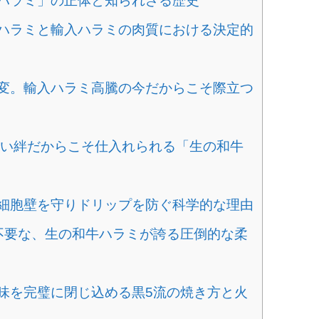
「ハラミ」の正体と知られざる歴史
牛ハラミと輸入ハラミの肉質における決定的
激変。輸入ハラミ高騰の今だからこそ際立つ
の深い絆だからこそ仕入れられる「生の和牛
。細胞壁を守りドリップを防ぐ科学的な理由
ら不要な、生の和牛ハラミが誇る圧倒的な柔
旨味を完璧に閉じ込める黒5流の焼き方と火