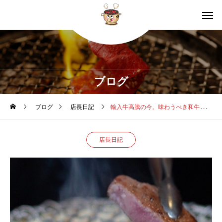
ブログ
ブログ
店長日記
輸入牛高騰の今。味わうべき和牛タンと生ハラミ
店長日記