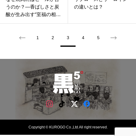
うのか？―香ばしさと炭
の違いとは？
酸が生み出す“至福の相乗
効果”
1
2
3
4
5
Copyright © KUROGO Co.,Ltd.All right reserved.