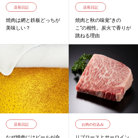
店長日記
店長日記
焼肉は網と鉄板どっちが
焼肉と秋の味覚“きの
美味しい？
こ”の相性。炭火で香りが
跳ねる理由
店長日記
お肉の仕込み
なぜ焼肉にはビールが合
リブロースとサーロイン