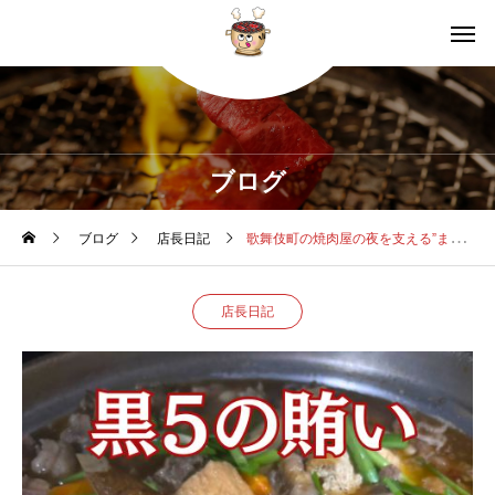
ブログ
ブログ
店長日記
歌舞伎町の焼肉屋の夜を支える”まかない”の話
店長日記