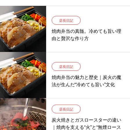
店長日記
焼肉弁当の真髄。冷めても旨い理
由と贅沢な作り方
店長日記
焼肉弁当の魅力と歴史｜炭火の魔
法が生んだ“冷めても旨い”文化
店長日記
炭火焼きとガスロースターの違い
｜焼肉を支える“火”と“無煙ロース