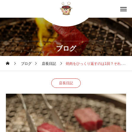
ブログ
ブログ
店長日記
焼肉をひっくり返すのは1回？それとも何度も？“美味しく焼ける”科学的な答え
店長日記