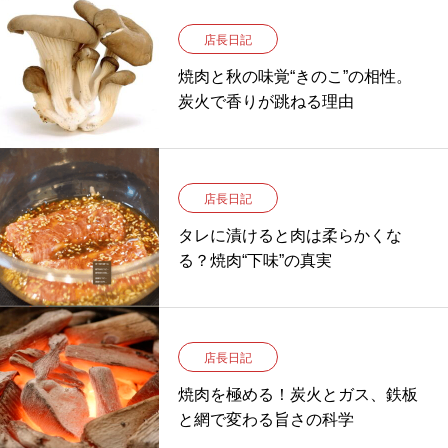
店長日記
焼肉と秋の味覚“きのこ”の相性。
炭火で香りが跳ねる理由
店長日記
タレに漬けると肉は柔らかくな
る？焼肉“下味”の真実
店長日記
焼肉を極める！炭火とガス、鉄板
と網で変わる旨さの科学