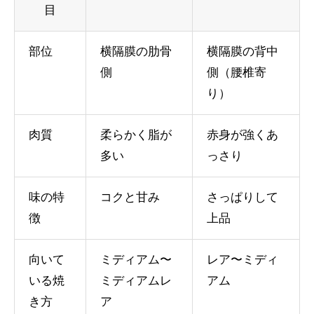
目
部位
横隔膜の肋骨
横隔膜の背中
側
側（腰椎寄
り）
肉質
柔らかく脂が
赤身が強くあ
多い
っさり
味の特
コクと甘み
さっぱりして
徴
上品
向いて
ミディアム〜
レア〜ミディ
いる焼
ミディアムレ
アム
き方
ア