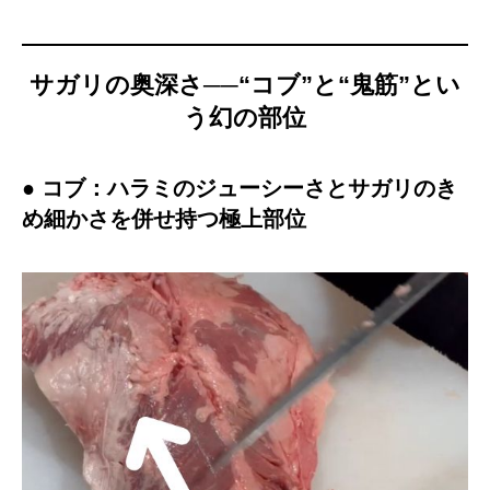
サガリの奥深さ──“コブ”と“鬼筋”とい
う幻の部位
● コブ：ハラミのジューシーさとサガリのき
め細かさを併せ持つ極上部位