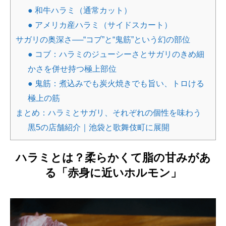
● 和牛ハラミ（通常カット）
● アメリカ産ハラミ（サイドスカート）
サガリの奥深さ──“コブ”と“鬼筋”という幻の部位
● コブ：ハラミのジューシーさとサガリのきめ細
かさを併せ持つ極上部位
● 鬼筋：煮込みでも炭火焼きでも旨い、トロける
極上の筋
まとめ：ハラミとサガリ、それぞれの個性を味わう
黒5の店舗紹介｜池袋と歌舞伎町に展開
ハラミとは？柔らかくて脂の甘みがあ
る「赤身に近いホルモン」