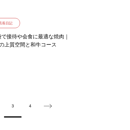
店長日記
袋で接待や会食に最適な焼肉｜
5の上質空間と和牛コース
3
4