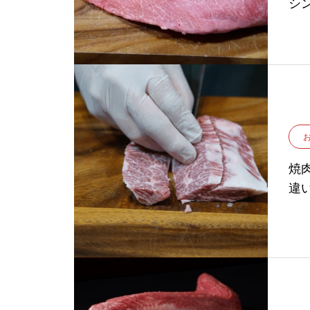
シ
界
焼
違