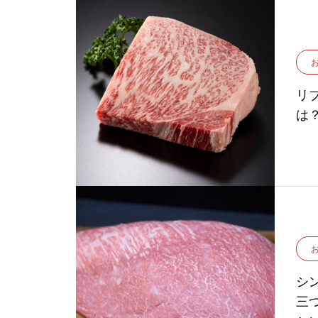
リ
は
シ
三