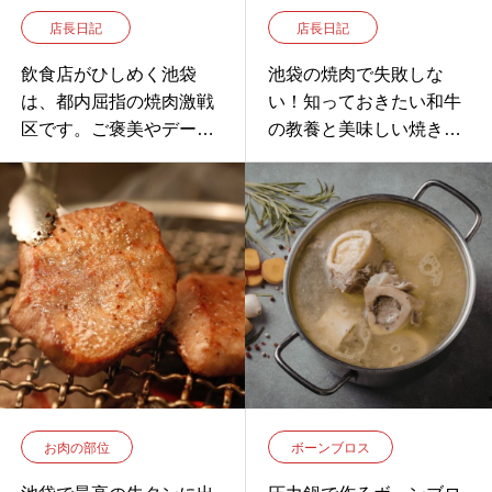
店長日記
店長日記
飲食店がひしめく池袋
池袋の焼肉で失敗しな
は、都内屈指の焼肉激戦
い！知っておきたい和牛
区です。ご褒美やデー
の教養と美味しい焼き方
ト、接待など「今日は絶
の秘密
対に美味しい黒毛和牛を
食べたい！」という特別
な日、皆さんはどうお店
を選んでいますか？
お肉の部位
ボーンブロス