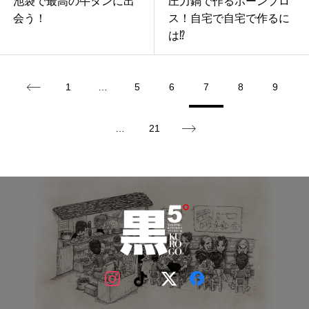
池袋で最高の牛タンに出
圧力鍋で作るボーンブロ
会う！
ス！自宅で自宅で作るに
は⁉︎
1
…
5
6
7
8
9
…
21