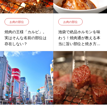
お肉の部位
お肉の部位
焼肉の王様「カルビ」。
池袋で絶品ホルモンを味
実はそんな名前の部位は
わう！焼肉通が教える本
存在しない？
当に旨い部位と焼き方の
極意